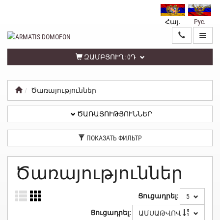
Հայ.
Рус.
ԳԼԽԱՎՈՐ
ԾԱՌԱՅՈՒԹՅՈՒՆՆԵՐ
ԶԱՄԲՅՈՒՂ:
0Դ
Ծառայություններ
ԱՆՁՆԱԿԱՆ
ԳՐԱՍԵՆՅԱԿ
ԾԱՌԱՅՈՒԹՅՈՒՆՆԵՐ
ՀԵՏԱԴԱՐՁ
ПОКАЗАТЬ ФИЛЬТР
ԿԱՊ
ՏԵՂԵԿԱՏՎՈՒԹՅՈՒՆ
Ծառայություններ
ԳԱՂՏՆԻՈՒԹՅԱՆ
Ցուցադրել:
5
ՔԱՂԱՔԱԿԱՆՈՒԹՅՈՒՆ
Ցուցադրել:
ԱՄՍԱԹՎՈՎ