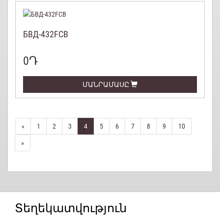
БВД-432FCB
0
Դ
ՄԱՆՐԱՄԱՍԸ
«
1
2
3
4
5
6
7
8
9
10
»
Տեղեկատվություն