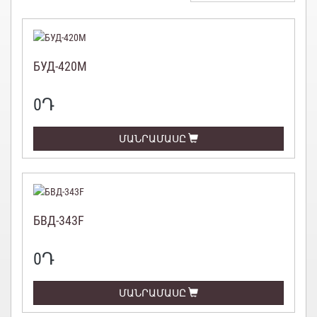
БУД-420М
0
Դ
ՄԱՆՐԱՄԱՍԸ
БВД-343F
0
Դ
ՄԱՆՐԱՄԱՍԸ