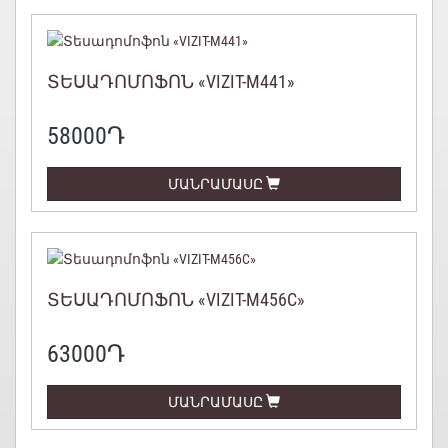
ՏԵՍԱԴՈՄՈՖՈՆ «VIZIT-M441»
58000
Դ
ՄԱՆՐԱՄԱՍԸ
ՏԵՍԱԴՈՄՈՖՈՆ «VIZIT-M456C»
63000
Դ
ՄԱՆՐԱՄԱՍԸ