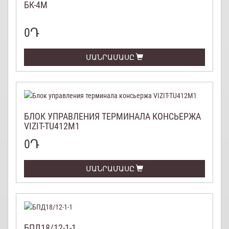
БК-4М
0
Դ
ՄԱՆՐԱՄԱՍԸ
БЛОК УПРАВЛЕНИЯ ТЕРМИНАЛА КОНСЬЕРЖА
VIZIT-TU412M1
0
Դ
ՄԱՆՐԱՄԱՍԸ
БПД18/12-1-1