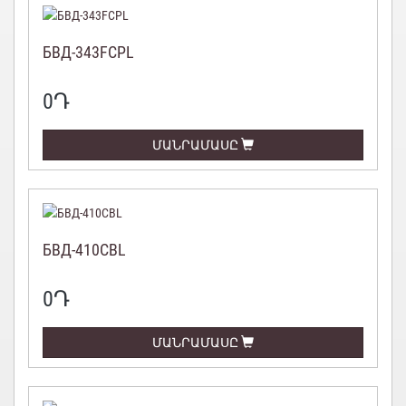
БВД-343FCPL
0
Դ
ՄԱՆՐԱՄԱՍԸ
БВД-410CBL
0
Դ
ՄԱՆՐԱՄԱՍԸ