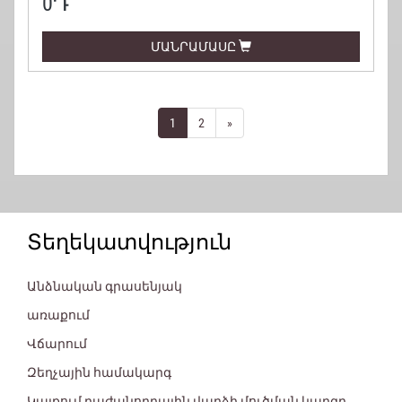
0
Դ
ՄԱՆՐԱՄԱՍԸ
1
2
»
Տեղեկատվություն
Անձնական գրասենյակ
առաքում
Վճարում
Զեղչային համակարգ
Կայքում բաժանորդային վարձի մուծման կարգը