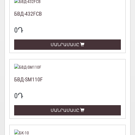
БВД-432FCB
0
Դ
ՄԱՆՐԱՄԱՍԸ
БВД-SM110F
0
Դ
ՄԱՆՐԱՄԱՍԸ