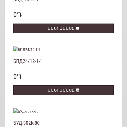
0
Դ
ՄԱՆՐԱՄԱՍԸ
БПД24/12-1-1
0
Դ
ՄԱՆՐԱՄԱՍԸ
БУД-302K-80