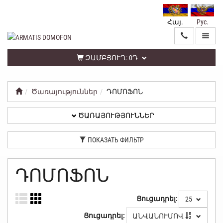
Հայ.
Рус.
ԳԼԽԱՎՈՐ
ԾԱՌԱՅՈՒԹՅՈՒՆՆԵՐ
ԶԱՄԲՅՈՒՂ:
0Դ
Ծառայություններ
ԴՈՄՈՖՈՆ
ԱՆՁՆԱԿԱՆ
ԳՐԱՍԵՆՅԱԿ
ԾԱՌԱՅՈՒԹՅՈՒՆՆԵՐ
ՀԵՏԱԴԱՐՁ
ПОКАЗАТЬ ФИЛЬТР
ԿԱՊ
ՏԵՂԵԿԱՏՎՈՒԹՅՈՒՆ
ԴՈՄՈՖՈՆ
ԳԱՂՏՆԻՈՒԹՅԱՆ
Ցուցադրել:
25
ՔԱՂԱՔԱԿԱՆՈՒԹՅՈՒՆ
Ցուցադրել:
ԱՆՎԱՆՈՒՄՈՎ