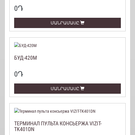
0
Դ
ՄԱՆՐԱՄԱՍԸ
БУД-420М
0
Դ
ՄԱՆՐԱՄԱՍԸ
ТЕРМИНАЛ ПУЛЬТА КОНСЬЕРЖА VIZIT-
TK401DN