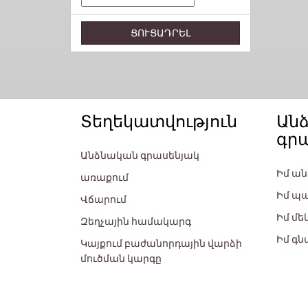
ՑՈՒՑԱԴՐԵԼ
Տեղեկատվություն
Ան
գր
Անձնական գրասենյակ
Իմ ա
առաքում
Իմ պ
Վճարում
Իմ մե
Զեղչային համակարգ
Իմ գ
Կայքում բաժանորդային վարձի
մուծման կարգը