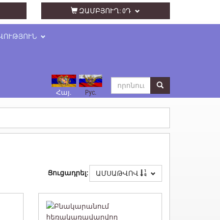
ԶԱՄԲՅՈՒՂ:
0Դ
ՎՈՒԹՅՈՒՆ
Հայ.
Рус.
Ցուցադրել:
ԱՄՍԱԹՎՈՎ