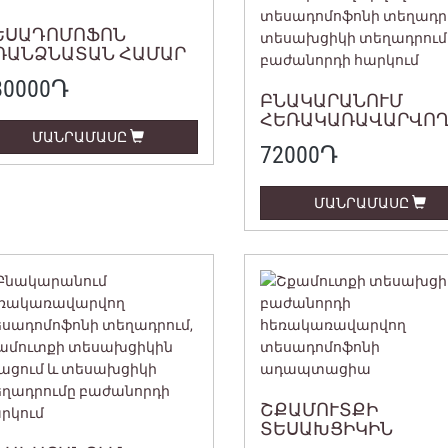
ԵՍԱԴՈՄՈՖՈՆ
ՌԱՆՁՆԱՏԱՆ ՀԱՄԱՐ
80000
Դ
ԲՆԱԿԱՐԱՆՈՒՄ
ՀԵՌԱԿԱՌԱՎԱՐՎՈ
ՏԵՍԱԴՈՄՈՖՈՆԻ
ՄԱՆՐԱՄԱՍԸ
72000
Դ
ՏԵՂԱԴՐՈՒՄ,
ՏԵՍԱԽՑԻԿԻ
ՏԵՂԱԴՐՈՒՄԸ
ՄԱՆՐԱՄԱՍԸ
ԲԱԺԱՆՈՐԴԻ ՀԱՐԿՈ
ՇՔԱՄՈՒՏՔԻ
ՏԵՍԱԽՑԻԿԻՆ
ԲԱԺԱՆՈՐԴԻ