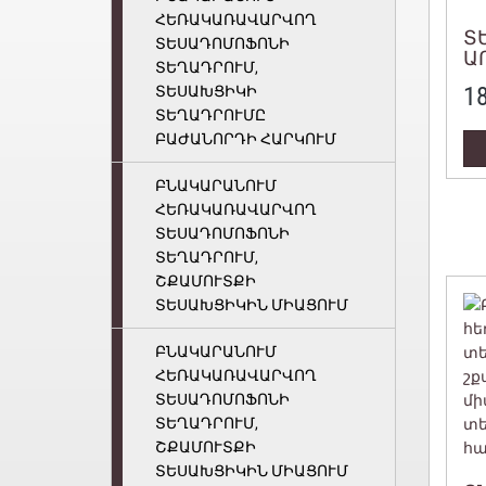
ՀԵՌԱԿԱՌԱՎԱՐՎՈՂ
Տ
ՏԵՍԱԴՈՄՈՖՈՆԻ
Ա
ՏԵՂԱԴՐՈՒՄ,
1
ՏԵՍԱԽՑԻԿԻ
ՏԵՂԱԴՐՈՒՄԸ
ԲԱԺԱՆՈՐԴԻ ՀԱՐԿՈՒՄ
ԲՆԱԿԱՐԱՆՈՒՄ
ՀԵՌԱԿԱՌԱՎԱՐՎՈՂ
ՏԵՍԱԴՈՄՈՖՈՆԻ
ՏԵՂԱԴՐՈՒՄ,
ՇՔԱՄՈՒՏՔԻ
ՏԵՍԱԽՑԻԿԻՆ ՄԻԱՑՈՒՄ
ԲՆԱԿԱՐԱՆՈՒՄ
ՀԵՌԱԿԱՌԱՎԱՐՎՈՂ
ՏԵՍԱԴՈՄՈՖՈՆԻ
ՏԵՂԱԴՐՈՒՄ,
ՇՔԱՄՈՒՏՔԻ
ՏԵՍԱԽՑԻԿԻՆ ՄԻԱՑՈՒՄ