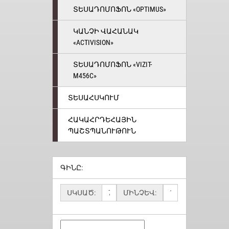
ՏԵՍԱԴՈՄՈՖՈՆ «OPTIMUS»
ԿԱՆՉԻ ՎԱՀԱՆԱԿ
«ACTIVISION»
ՏԵՍԱԴՈՄՈՖՈՆ «VIZIT-
M456C»
ՏԵՍԱՀՍԿՈՒՄ
ՀԱԿԱՀՐԴԵՀԱՅԻՆ
ՊԱՇՏՊԱՆՈՒԹՈՒՆ
ԳԻՆԸ:
ՍԿՍԱԾ:
ՄԻՆՉԵՎ: