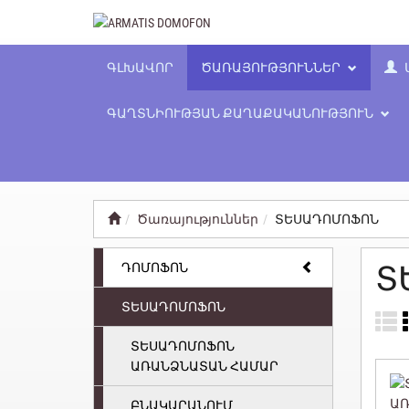
ԳԼԽԱՎՈՐ
ԾԱՌԱՅՈՒԹՅՈՒՆՆԵՐ
ԳԱՂՏՆԻՈՒԹՅԱՆ ՔԱՂԱՔԱԿԱՆՈՒԹՅՈՒՆ
Ծառայություններ
ՏԵՍԱԴՈՄՈՖՈՆ
ԴՈՄՈՖՈՆ
Տ
ՏԵՍԱԴՈՄՈՖՈՆ
ՏԵՍԱԴՈՄՈՖՈՆ
ԱՌԱՆՁՆԱՏԱՆ ՀԱՄԱՐ
ԲՆԱԿԱՐԱՆՈՒՄ