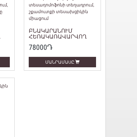
ԲՆԱԿԱՐԱՆՈՒՄ
Ղ
ՀԵՌԱԿԱՌԱՎԱՐՎՈՂ
ՏԵՍԱԴՈՄՈՖՈՆԻ
78000
Դ
ՏԵՂԱԴՐՈՒՄ,
ՇՔԱՄՈՒՏՔԻ
ՏԵՍԱԽՑԻԿԻՆ
ՄԱՆՐԱՄԱՍԸ
ՒՄ
ՄԻԱՑՈՒՄ