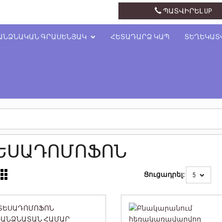
+374 43 41 34 14
ՊԱՏՎԻՐԵԼ UP
ԱՆՁՆԱԿԱՆ ԳՐԱՍԵՆՅԱԿ
ՀԵՏԱԴԱՐՁ ԿԱՊ
ՏԵՂԵԿԱՏ
ԵՍԱԴՈՄՈՖՈՆ
Ցուցադրել:
5