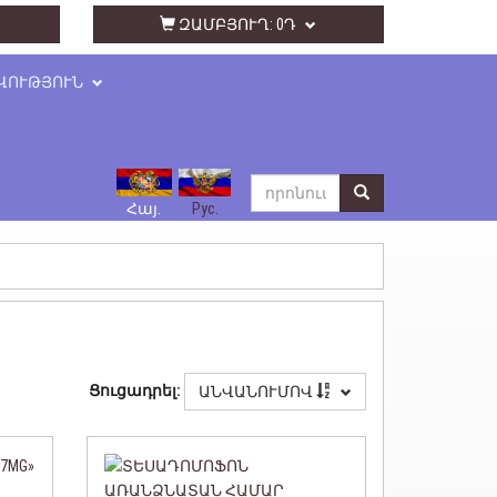
ԶԱՄԲՅՈՒՂ:
0Դ
ՎՈՒԹՅՈՒՆ
Հայ.
Рус.
Ցուցադրել:
ԱՆՎԱՆՈՒՄՈՎ