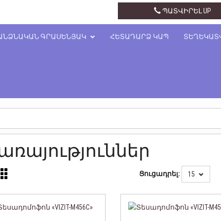
+374 43 41 34 14
ՊԱՏՎԻՐԵԼ UP
ԱՆՁՆԱԿԱՆ ԳՐԱՍԵՆՅԱԿ
ՀԵՏԱԴԱՐՁ ԿԱՊ
ՏԵՂԵԿԱՏ
առայություններ
Ցուցադրել:
15