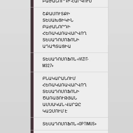
ԱԺԱՆՈՐԴԻ ՀԱՐԿՈՒՄ
ՇՔԱՄՈՒՏՔԻ
ՏԵՍԱԽՑԻԿԻՆ
ԲԱԺԱՆՈՐԴԻ
ՀԵՌԱԿԱՌԱՎԱՐՎՈՂ
ՏԵՍԱԴՈՄՈՖՈՆԻ
ԱԴԱՊՏԱՑԻԱ
ՏԵՍԱԴՈՄՈՖՈՆ «VIZIT-
M327»
ԲՆԱԿԱՐԱՆՈՒՄ
ՀԵՌԱԿԱՌԱՎԱՐՎՈՂ
ՏԵՍԱԴՈՄՈՖՈՆԻ
ԾԱՌԱՅՈՒԹՅԱՆ
ԱՄՍԱԿԱՆ ՎԱՐՁԸ
ԿԱԶՄՈՒՄ Է
ՏԵՍԱԴՈՄՈՖՈՆ «OPTIMUS»