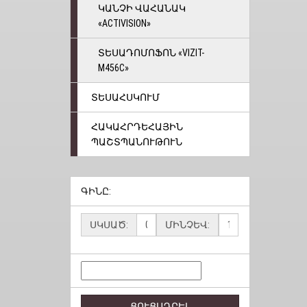
ԿԱՆՉԻ ՎԱՀԱՆԱԿ
«ACTIVISION»
ՏԵՍԱԴՈՄՈՖՈՆ «VIZIT-
M456C»
ՏԵՍԱՀՍԿՈՒՄ
ՀԱԿԱՀՐԴԵՀԱՅԻՆ
ՊԱՇՏՊԱՆՈՒԹՈՒՆ
ԳԻՆԸ:
ՍԿՍԱԾ:
ՄԻՆՉԵՎ:
ՑՈՒՑԱԴՐԵԼ