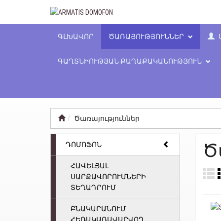
ԳԼԽԱՎՈՐ
ԾԱՌԱՅՈՒԹՅՈՒՆՆԵՐ
ԳԱՂՏՆԻՈՒԹՅԱՆ ՔԱՂԱՔԱԿԱՆՈՒԹՅՈՒՆ
Ծառայություններ
ԴՈՄՈՖՈՆ
Ծ
ՀԱՎԵԼՅԱԼ
ՍԱՐՔԱՎՈՐՈՒՄՆԵՐԻ
ՏԵՂԱԴՐՈՒՄ
ԲՆԱԿԱՐԱՆՈՒՄ
ՀԵՌԱԿԱՌԱՎԱՐՎՈՂ