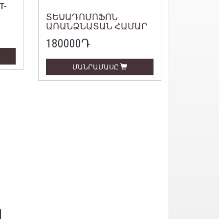
T-
ՏԵՍԱԴՈՄՈՖՈՆ
ԱՌԱՆՁՆԱՏԱՆ ՀԱՄԱՐ
180000
Դ
ՄԱՆՐԱՄԱՍԸ