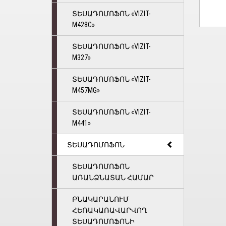
ՏԵՍԱԴՈՄՈՖՈՆ «VIZIT-
M428С»
ՏԵՍԱԴՈՄՈՖՈՆ «VIZIT-
M327»
ՏԵՍԱԴՈՄՈՖՈՆ «VIZIT-
M457MG»
ՏԵՍԱԴՈՄՈՖՈՆ «VIZIT-
M441»
ՏԵՍԱԴՈՄՈՖՈՆ
ՏԵՍԱԴՈՄՈՖՈՆ
ԱՌԱՆՁՆԱՏԱՆ ՀԱՄԱՐ
ԲՆԱԿԱՐԱՆՈՒՄ
ՀԵՌԱԿԱՌԱՎԱՐՎՈՂ
ՏԵՍԱԴՈՄՈՖՈՆԻ