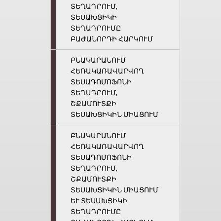
ՏԵՂԱԴՐՈՒՄ,
ՏԵՍԱԽՑԻԿԻ
ՏԵՂԱԴՐՈՒՄԸ
ԲԱԺԱՆՈՐԴԻ ՀԱՐԿՈՒՄ
ԲՆԱԿԱՐԱՆՈՒՄ
ՀԵՌԱԿԱՌԱՎԱՐՎՈՂ
ՏԵՍԱԴՈՄՈՖՈՆԻ
ՏԵՂԱԴՐՈՒՄ,
ՇՔԱՄՈՒՏՔԻ
ՏԵՍԱԽՑԻԿԻՆ ՄԻԱՑՈՒՄ
ԲՆԱԿԱՐԱՆՈՒՄ
ՀԵՌԱԿԱՌԱՎԱՐՎՈՂ
ՏԵՍԱԴՈՄՈՖՈՆԻ
ՏԵՂԱԴՐՈՒՄ,
ՇՔԱՄՈՒՏՔԻ
ՏԵՍԱԽՑԻԿԻՆ ՄԻԱՑՈՒՄ
ԵՒ ՏԵՍԱԽՑԻԿԻ Տ
ԵՂԱԴՐՈՒՄԸ Բ