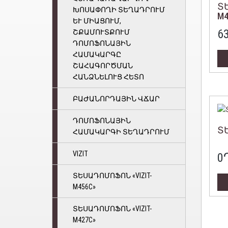
ՏԵ
ԽՈՍԱՓՈՂԻ ՏԵՂԱԴՐՈՒՄ
M4
ԵՒ ՄԻԱՑՈՒՄ, Շ
6
ՔԱՄՈՒՏՔՈՒՄ Դ
ՈՄՈՖՈՆԱՅԻՆ Հ
ԱՄԱԿԱՐԳԸ Շ
ԱՀԱԳՈՐԾՄԱՆ Հ
ԱՆՁՆԵԼՈՒՑ ՀԵՏՈ
ԲԱԺԱՆՈՐԴԱՅԻՆ ՎՃԱՐ
ԴՈՄՈՖՈՆԱՅԻՆ
Տ
ՀԱՄԱԿԱՐԳԻ ՏԵՂԱԴՐՈՒՄ
VIZIT
0
ՏԵՍԱԴՈՄՈՖՈՆ «VIZIT-
M456C»
ՏԵՍԱԴՈՄՈՖՈՆ «VIZIT-
M427С»