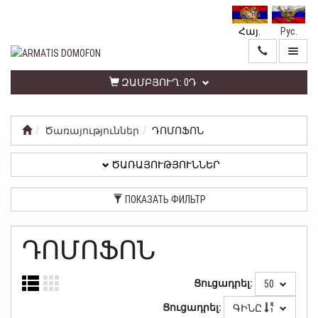
Հայ.
Рус.
ԳԼԽԱՎՈՐ
ԾԱՌԱՅՈՒԹՅՈՒՆՆԵՐ
ԶԱՄԲՅՈՒՂ:
0Դ
Ծառայություններ
ԴՈՄՈՖՈՆ
ԱՆՁՆԱԿԱՆ
ԳՐԱՍԵՆՅԱԿ
ԾԱՌԱՅՈՒԹՅՈՒՆՆԵՐ
ՀԵՏԱԴԱՐՁ
ПОКАЗАТЬ ФИЛЬТР
ԿԱՊ
ՏԵՂԵԿԱՏՎՈՒԹՅՈՒՆ
ԴՈՄՈՖՈՆ
ԳԱՂՏՆԻՈՒԹՅԱՆ
Ցուցադրել:
50
ՔԱՂԱՔԱԿԱՆՈՒԹՅՈՒՆ
Ցուցադրել:
ԳԻՆԸ