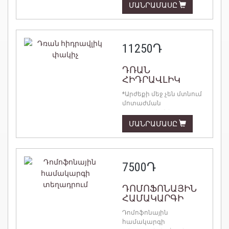
ՄԱՆՐԱՄԱՍԸ
11250
Դ
ԴՌԱՆ
ՀԻԴՐԱՎԼԻԿ
ՓԱԿԻՉ
*Արժեքի մեջ չեն մտնում
մոտաժման
աշխատանքները ...
ՄԱՆՐԱՄԱՍԸ
7500
Դ
ԴՈՄՈՖՈՆԱՅԻՆ
ՀԱՄԱԿԱՐԳԻ
ՏԵՂԱԴՐՈՒՄ
Դոմոֆոնային
համակարգի