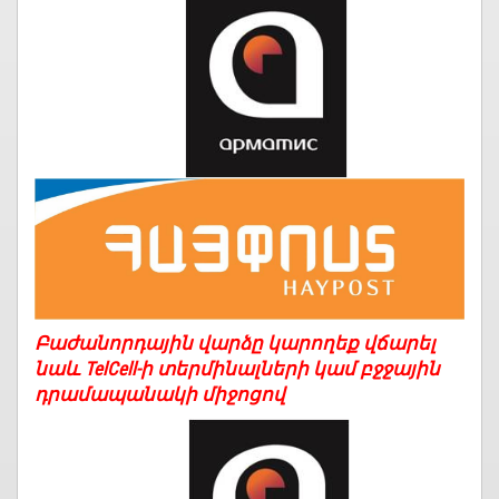
Բաժանորդային վարձը կարողեք վճարել
նաև TelCell-ի տերմինալների կամ բջջային
դրամապանակի միջոցով