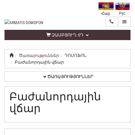
Հայ.
Рус.
ԳԼԽԱՎՈՐ
ԾԱՌԱՅՈՒԹՅՈՒՆՆԵՐ
ԶԱՄԲՅՈՒՂ:
0Դ
Ծառայություններ
ԴՈՄՈՖՈՆ
ԱՆՁՆԱԿԱՆ
Բաժանորդային վճար
ԳՐԱՍԵՆՅԱԿ
ԾԱՌԱՅՈՒԹՅՈՒՆՆԵՐ
ՀԵՏԱԴԱՐՁ
ԿԱՊ
Բաժանորդային
ՏԵՂԵԿԱՏՎՈՒԹՅՈՒՆ
վճար
ԳԱՂՏՆԻՈՒԹՅԱՆ
ՔԱՂԱՔԱԿԱՆՈՒԹՅՈՒՆ