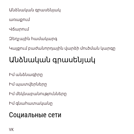
Անձնական գրասենյակ
առաքում
Վճարում
Զեղչային համակարգ
Կայքում բաժանորդային վարձի մուծման կարգը
Անձնական գրասենյակ
Իմ անձնագիրը
Իմ պատվերները
Իմ մեկնաբանությունները
Իմ գնահատականը
Социальные сети
VK