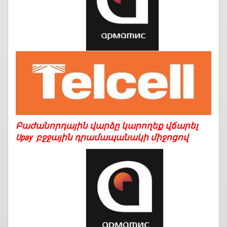
Բաժանորդային վարձը կարողեք վճարել
Upay բջջային դրամապանակի միջոցով