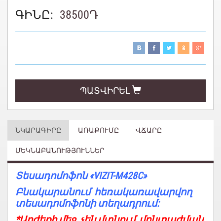
ԳԻՆԸ:
38500
Դ
ՊԱՏՎԻՐԵԼ
ՆԿԱՐԱԳԻՐԸ
ԱՌԱՔՈՒՄԸ
ՎՃԱՐԸ
ՄԵԿՆԱԲԱՆՈՒԹՅՈՒՆՆԵՐ
Տեսադոմոֆոն «
VIZIT-M428C
»
Բնակարանում հեռակառավարվող
տեսադոմոֆոնի տեղադրում:
*Արժեքի մեջ չեն մտնում մոնտաժման