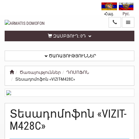
Հայ.
Рус.
ԳԼԽԱՎՈՐ
ԾԱՌԱՅՈՒԹՅՈՒՆՆԵՐ
ԶԱՄԲՅՈՒՂ:
0Դ
ԾԱՌԱՅՈՒԹՅՈՒՆՆԵՐ
ԱՆՁՆԱԿԱՆ
ԳՐԱՍԵՆՅԱԿ
Ծառայություններ
ԴՈՄՈՖՈՆ
Տեսադոմոֆոն «VIZIT-M428С»
ՀԵՏԱԴԱՐՁ
ԿԱՊ
ՏԵՂԵԿԱՏՎՈՒԹՅՈՒՆ
Տեսադոմոֆոն «VIZIT-
ԳԱՂՏՆԻՈՒԹՅԱՆ
M428С»
ՔԱՂԱՔԱԿԱՆՈՒԹՅՈՒՆ