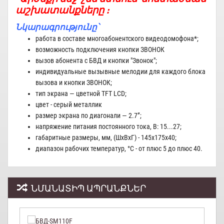
աշխատանքները ։
Նկարագրությունը՝
работа в составе многоабонентского видеодомофона*;
возможность подключения кнопки ЗВОНОК
вызов абонента с БВД и кнопки "Звонок";
индивидуальные вызывные мелодии для каждого блока
вызова и кнопки ЗВОНОК;
тип экрана — цветной TFT LCD;
цвет - серый металлик
размер экрана по диагонали — 2.7”;
напряжение питания постоянного тока, В: 15...27;
габаритные размеры, мм, (ШхВхГ) - 145х175х40;
диапазон рабочих температур, °С - от плюс 5 до плюс 40.
ՆՄԱՆԱՏԻՊ ԱՊՐԱՆՔՆԵՐ