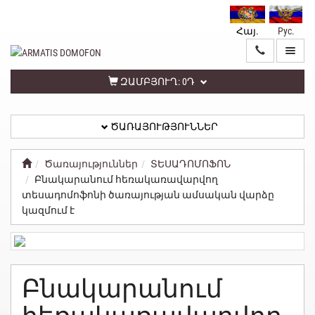
Հայ.
Рус.
ԳԼԽԱՎՈՐ
ԾԱՌԱՅՈՒԹՅՈՒՆՆԵՐ
ԶԱՄԲՅՈՒՂ:
0Դ
ԾԱՌԱՅՈՒԹՅՈՒՆՆԵՐ
ԱՆՁՆԱԿԱՆ
ԳՐԱՍԵՆՅԱԿ
Ծառայություններ
ՏԵՍԱԴՈՄՈՖՈՆ
Բնակարանում հեռակառավարվող
ՀԵՏԱԴԱՐՁ
տեսադոմոֆոնի ծառայության ամսական վարձը
ԿԱՊ
կազմում է
ՏԵՂԵԿԱՏՎՈՒԹՅՈՒՆ
ԳԱՂՏՆԻՈՒԹՅԱՆ
Բնակարանում
ՔԱՂԱՔԱԿԱՆՈՒԹՅՈՒՆ