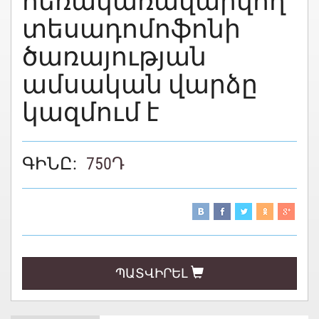
հեռակառավարվող
տեսադոմոֆոնի
ծառայության
ամսական վարձը
կազմում է
ԳԻՆԸ:
750
Դ
ՊԱՏՎԻՐԵԼ