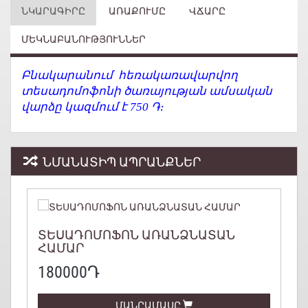
ՆԿԱՐԱԳԻՐԸ
ԱՌԱՔՈՒՄԸ
ՎՃԱՐԸ
ՄԵԿՆԱԲԱՆՈՒԹՅՈՒՆՆԵՐ
Բնակարանում հեռակառավարվող
տեսադոմոֆոնի ծառայության ամսական
վարձը կազմում է 750 ֏։
ՆՄԱՆԱՏԻՊ ԱՊՐԱՆՔՆԵՐ
ՏԵՍԱԴՈՄՈՖՈՆ ԱՌԱՆՁՆԱՏԱՆ
ՀԱՄԱՐ
180000Դ
ՄԱՆՐԱՄԱՍԸ