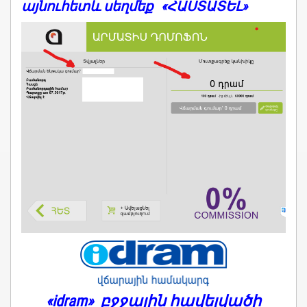
այնուհետև
սեղմեք «ՀԱՍՏԱՏԵԼ»
«idram» բջջային հավելվածի