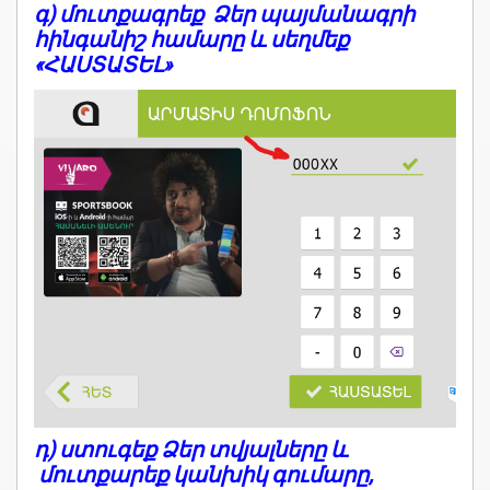
գ) մուտքագրեք Ձեր պայմանագրի
հինգանիշ համարը և սեղմեք
«ՀԱՍՏԱՏԵԼ»
դ) ստուգեք Ձեր տվյալները և
մուտքարեք կանխիկ գումարը,