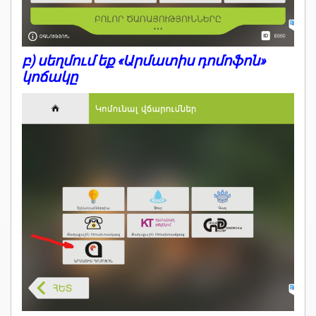
բ) սեղմում եք «Արմատիս դոմոֆոն»
կոճակը