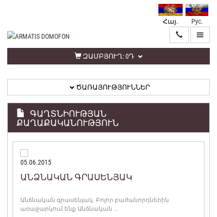
Հայ.
Рус.
ԳԼԽԱՎՈՐ
ԾԱՌԱՅՈՒԹՅՈՒՆՆԵՐ
ԶԱՄԲՅՈՒՂ:
0Դ
ԾԱՌԱՅՈՒԹՅՈՒՆՆԵՐ
ԱՆՁՆԱԿԱՆ
ԳՐԱՍԵՆՅԱԿ
ԳԱՂՏՆԻՈՒԹՅԱՆ
ՔԱՂԱՔԱԿԱՆՈՒԹՅՈՒՆ
ՀԵՏԱԴԱՐՁ
ԿԱՊ
ՏԵՂԵԿԱՏՎՈՒԹՅՈՒՆ
05.06.2015
ԱՆՁՆԱԿԱՆ ԳՐԱՍԵՆՅԱԿ
ԳԱՂՏՆԻՈՒԹՅԱՆ
ՔԱՂԱՔԱԿԱՆՈՒԹՅՈՒՆ
Անձնական գրասենյակ Բոլոր բաժանորդներին
առաջարկում ենք Անձնական ...