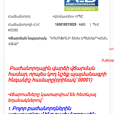
Հաճախորդ «Արմատիս» ՍՊԸ
Հաճախորդի Հ/Հ
163018313029
AMD ( Պ/Հ
43228)
Վճարման նպատակ
ԴՈՄՈՖՈՆԻ ՏԵԽ.ՍՊԱՍԱՐԿՄԱՆ
ՎՃԱՐ
ԿՈ
(Նշել 
Բաժանորդային վարձի վճարման
համար, որպես կոդ նշեք պայմանագրի
հնգանիշ համարը(օրինակ՝ 00001)
Վճարումները կատարվում են հետևյալ
եղանակներով՝
Բոլոր բաժանորդներին
1.