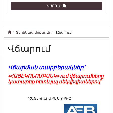
ԿԱՐԴԱԼ
Տեղեկատվություն
Վճարում
Վճարում
Վճարման տարբերակներ՝
«
ՀԱՅԷԿՈՆՈՄԲԱՆԿ
»-ում վճարումները
կատարեք հետևյալ ռեկվիզիտներով՝
"ՀԱՅԷԿՈՆՈՄԲԱՆԿ" ԲԲԸ