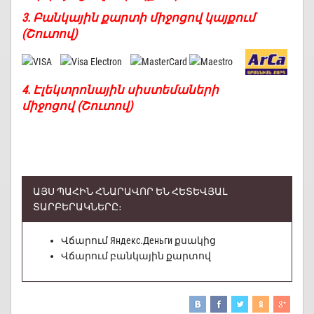
3. Բանկային քարտի միջոցով կայքում
(Շուտով)
4. Էլեկտրոնային սիստեմաների
միջոցով
(Շուտով)
ԱՅՍ ՊԱՀԻՆ ՀՆԱՐԱՎՈՐ ԵՆ ՀԵՏԵՎՅԱԼ
ՏԱՐԲԵՐԱԿՆԵՐԸ։
Վճարում Яндекс.Деньги քսակից
Վճարում բանկային քարտով