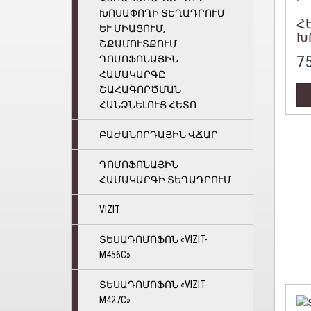
ԽՈՍԱՓՈՂԻ ՏԵՂԱԴՐՈՒՄ
Հ
ԵՒ ՄԻԱՑՈՒՄ, Շ
Խ
ՔԱՄՈՒՏՔՈՒՄ Դ
7
ՈՄՈՖՈՆԱՅԻՆ Հ
ԱՄԱԿԱՐԳԸ Շ
ԱՀԱԳՈՐԾՄԱՆ Հ
ԱՆՁՆԵԼՈՒՑ ՀԵՏՈ
ԲԱԺԱՆՈՐԴԱՅԻՆ ՎՃԱՐ
ԴՈՄՈՖՈՆԱՅԻՆ
ՀԱՄԱԿԱՐԳԻ ՏԵՂԱԴՐՈՒՄ
VIZIT
ՏԵՍԱԴՈՄՈՖՈՆ «VIZIT-
M456C»
ՏԵՍԱԴՈՄՈՖՈՆ «VIZIT-
M427С»