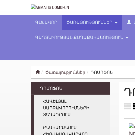
ԳԼԽԱՎՈՐ
ԾԱՌԱՅՈՒԹՅՈՒՆՆԵՐ
ԳԱՂՏՆԻՈՒԹՅԱՆ ՔԱՂԱՔԱԿԱՆՈՒԹՅՈՒՆ
Ծառայություններ
ԴՈՄՈՖՈՆ
ԴՈՄՈՖՈՆ
Դ
ՀԱՎԵԼՅԱԼ
ՍԱՐՔԱՎՈՐՈՒՄՆԵՐԻ
ՏԵՂԱԴՐՈՒՄ
ԲՆԱԿԱՐԱՆՈՒՄ
ՀԵՌԱԿԱՌԱՎԱՐՎՈՂ