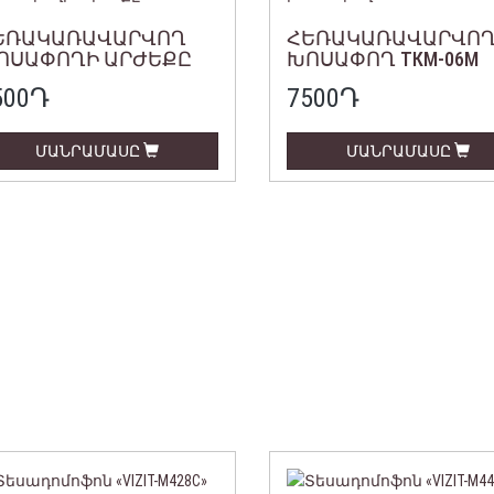
ԵՌԱԿԱՌԱՎԱՐՎՈՂ
ՀԵՌԱԿԱՌԱՎԱՐՎՈ
ՈՍԱՓՈՂԻ ԱՐԺԵՔԸ
ԽՈՍԱՓՈՂ ТКМ-06М
500
Դ
7500
Դ
ՄԱՆՐԱՄԱՍԸ
ՄԱՆՐԱՄԱՍԸ