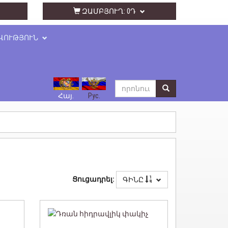
ԶԱՄԲՅՈՒՂ:
0Դ
ՎՈՒԹՅՈՒՆ
Հայ.
Рус.
Ցուցադրել:
ԳԻՆԸ