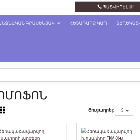
+374 43 41 34 14
ՊԱՏՎԻՐԵԼ UP
ԱՆՁՆԱԿԱՆ ԳՐԱՍԵՆՅԱԿ
ՀԵՏԱԴԱՐՁ ԿԱՊ
ՏԵՂԵԿԱՏ
ՈՄՈՖՈՆ
Ցուցադրել:
15