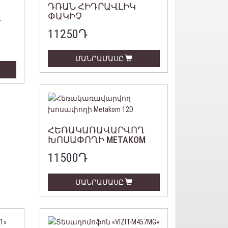
ԴՌԱՆ ՀԻԴՐԱՎԼԻԿ
ՓԱԿԻՉ
Ղ
11250
Դ
ՄԱՆՐԱՄԱՍԸ
ՀԵՌԱԿԱՌԱՎԱՐՎՈՂ
ԽՈՍԱՓՈՂԻ METAKOM
12D
11500
Դ
ՄԱՆՐԱՄԱՍԸ