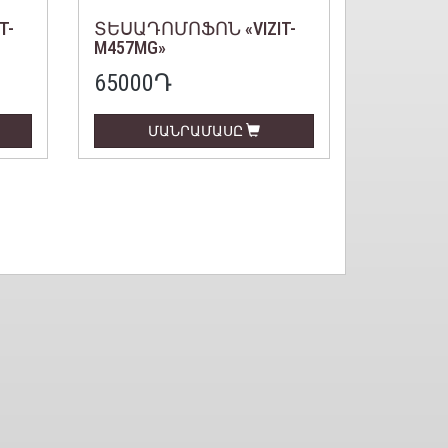
T-
ՏԵՍԱԴՈՄՈՖՈՆ «VIZIT-
M457MG»
65000
Դ
ՄԱՆՐԱՄԱՍԸ