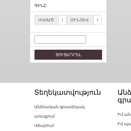
ԳԻՆԸ:
ՍԿՍԱԾ:
ՄԻՆՉԵՎ:
ՑՈՒՑԱԴՐԵԼ
Տեղեկատվություն
Ան
գր
Անձնական գրասենյակ
Իմ ա
առաքում
Իմ պ
Վճարում