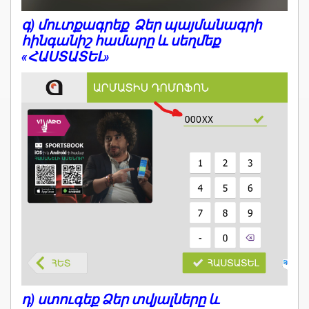
գ) մուտքագրեք Ձեր պայմանագրի
հինգանիշ համարը և սեղմեք
«ՀԱՍՏԱՏԵԼ»
դ) ստուգեք Ձեր տվյալները և