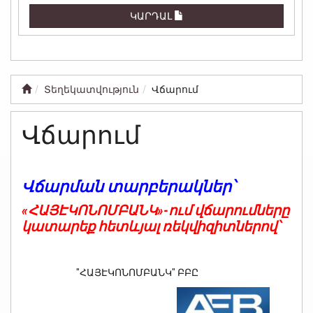
ԿԱՐԴԱԼ
Տեղեկատվություն
Վճարում
Վճարում
Վճարման տարբերակներ՝
«
ՀԱՅԷԿՈՆՈՄԲԱՆԿ
»-ում վճարումները
կատարեք հետևյալ ռեկվիզիտներով՝
"ՀԱՅԷԿՈՆՈՄԲԱՆԿ" ԲԲԸ