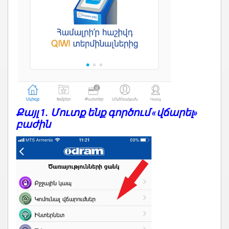
Քայլ 1. Մուտք ենք գործում «վճարել»
բաժին