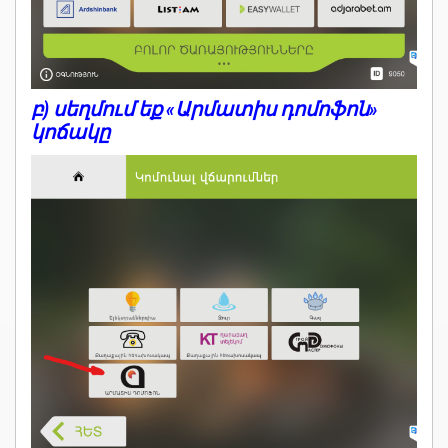
բ) սեղմում եք «Արմատիս դոմոֆոն»
կոճակը