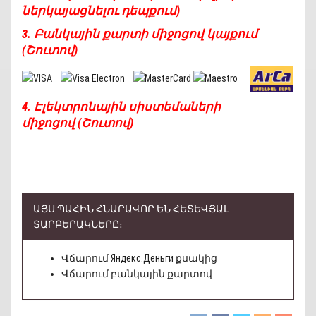
ներկայացնելու դեպքում)
3. Բանկային քարտի միջոցով կայքում
(Շուտով)
4. Էլեկտրոնային սիստեմաների
միջոցով
(Շուտով)
ԱՅՍ ՊԱՀԻՆ ՀՆԱՐԱՎՈՐ ԵՆ ՀԵՏԵՎՅԱԼ
ՏԱՐԲԵՐԱԿՆԵՐԸ։
Վճարում Яндекс.Деньги քսակից
Վճարում բանկային քարտով