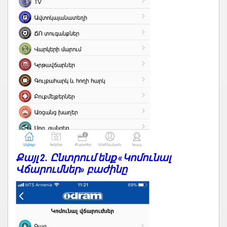
Քայլ 2. Ընտրում ենք «Կոմունալ
Վճարումներ» բաժինը