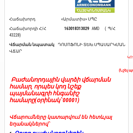
Հաճախորդ «Արմատիս» ՍՊԸ
Հաճախորդի Հ/Հ
163018313029
AMD ( Պ/Հ
43228)
Վճարման նպատակ
ԴՈՄՈՖՈՆԻ ՏԵԽ.ՍՊԱՍԱՐԿՄԱՆ
ՎՃԱՐ
ԿՈ
(Նշել 
Բաժանորդային վարձի վճարման
համար, որպես կոդ նշեք
պայմանագրի հնգանիշ
համարը(օրինակ՝ 00001)
Վճարումները կատարվում են հետևյալ
եղանակներով՝