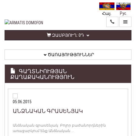
Հայ.
Рус.
ԳԼԽԱՎՈՐ
ԾԱՌԱՅՈՒԹՅՈՒՆՆԵՐ
ԶԱՄԲՅՈՒՂ:
0Դ
ԾԱՌԱՅՈՒԹՅՈՒՆՆԵՐ
ԱՆՁՆԱԿԱՆ
ԳՐԱՍԵՆՅԱԿ
ԳԱՂՏՆԻՈՒԹՅԱՆ
ՔԱՂԱՔԱԿԱՆՈՒԹՅՈՒՆ
ՀԵՏԱԴԱՐՁ
ԿԱՊ
ՏԵՂԵԿԱՏՎՈՒԹՅՈՒՆ
05.06.2015
ԱՆՁՆԱԿԱՆ ԳՐԱՍԵՆՅԱԿ
ԳԱՂՏՆԻՈՒԹՅԱՆ
ՔԱՂԱՔԱԿԱՆՈՒԹՅՈՒՆ
Անձնական գրասենյակ Բոլոր բաժանորդներին
առաջարկում ենք Անձնական ...