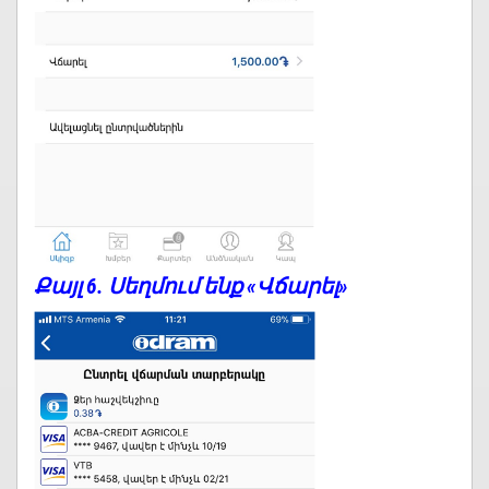
Քայլ 6. Սեղմում ենք «Վճարել»