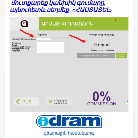
մուտքարեք կանխիկ գումարը,
այնուհետև
սեղմեք «ՀԱՍՏԱՏԵԼ»