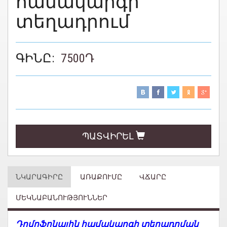
համակարգի
տեղադրում
ԳԻՆԸ:
7500
Դ
ՊԱՏՎԻՐԵԼ
ՆԿԱՐԱԳԻՐԸ
ԱՌԱՔՈՒՄԸ
ՎՃԱՐԸ
ՄԵԿՆԱԲԱՆՈՒԹՅՈՒՆՆԵՐ
Դ
ոմոֆոնային համակարգի տեղադրման