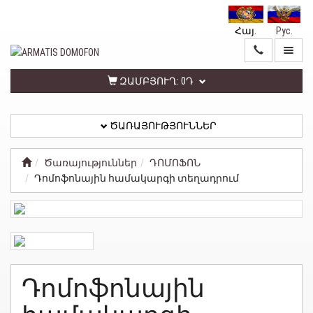
Հայ.
Рус.
ԳԼԽԱՎՈՐ
ԾԱՌԱՅՈՒԹՅՈՒՆՆԵՐ
ԶԱՄԲՅՈՒՂ:
0Դ
ԾԱՌԱՅՈՒԹՅՈՒՆՆԵՐ
ԱՆՁՆԱԿԱՆ
ԳՐԱՍԵՆՅԱԿ
Ծառայություններ
ԴՈՄՈՖՈՆ
Դոմոֆոնային համակարգի տեղադրում
ՀԵՏԱԴԱՐՁ
ԿԱՊ
ՏԵՂԵԿԱՏՎՈՒԹՅՈՒՆ
ԳԱՂՏՆԻՈՒԹՅԱՆ
Դոմոֆոնային
ՔԱՂԱՔԱԿԱՆՈՒԹՅՈՒՆ