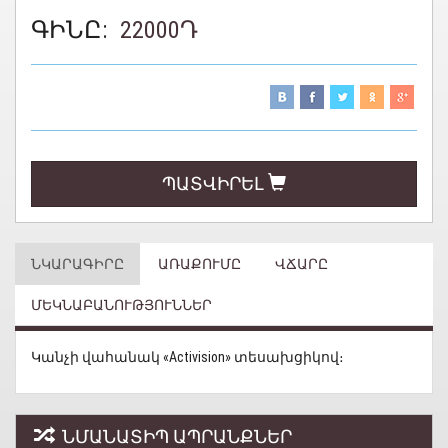
ԳԻՆԸ:
22000
Դ
ՊԱՏՎԻՐԵԼ
ՆԿԱՐԱԳԻՐԸ
ԱՌԱՔՈՒՄԸ
ՎՃԱՐԸ
ՄԵԿՆԱԲԱՆՈՒԹՅՈՒՆՆԵՐ
Կանչի վահանակ «Activision» տեսախցիկով։
ՆՄԱՆԱՏԻՊ ԱՊՐԱՆՔՆԵՐ