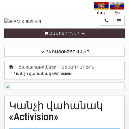
Հայ.
Рус.
ԳԼԽԱՎՈՐ
ԾԱՌԱՅՈՒԹՅՈՒՆՆԵՐ
ԶԱՄԲՅՈՒՂ:
0Դ
ԾԱՌԱՅՈՒԹՅՈՒՆՆԵՐ
ԱՆՁՆԱԿԱՆ
ԳՐԱՍԵՆՅԱԿ
Ծառայություններ
ՏԵՍԱԴՈՄՈՖՈՆ
Կանչի վահանակ «Activision»
ՀԵՏԱԴԱՐՁ
ԿԱՊ
ՏԵՂԵԿԱՏՎՈՒԹՅՈՒՆ
Կանչի վահանակ
ԳԱՂՏՆԻՈՒԹՅԱՆ
«Activision»
ՔԱՂԱՔԱԿԱՆՈՒԹՅՈՒՆ