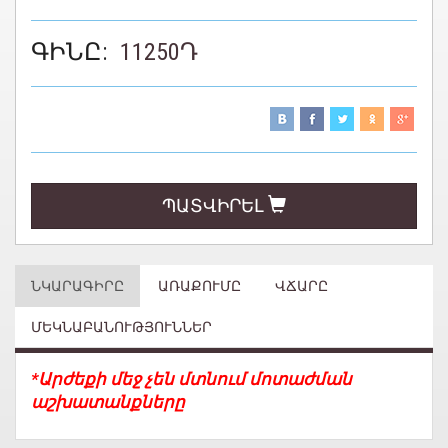
ԳԻՆԸ:
11250
Դ
ՊԱՏՎԻՐԵԼ
ՆԿԱՐԱԳԻՐԸ
ԱՌԱՔՈՒՄԸ
ՎՃԱՐԸ
ՄԵԿՆԱԲԱՆՈՒԹՅՈՒՆՆԵՐ
*Արժեքի մեջ չեն մտնում մոտաժման
աշխատանքները