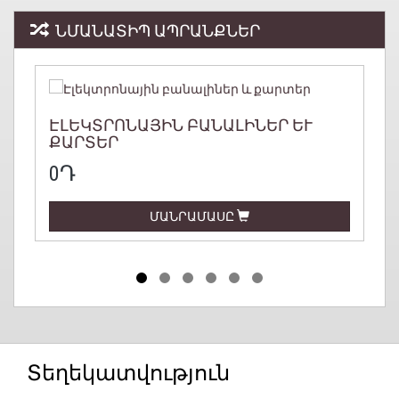
ՆՄԱՆԱՏԻՊ ԱՊՐԱՆՔՆԵՐ
ԷԼԵԿՏՐՈՆԱՅԻՆ ԲԱՆԱԼԻՆԵՐ ԵՒ Ք
ԱՐՏԵՐ
0Դ
ՄԱՆՐԱՄԱՍԸ
Տեղեկատվություն