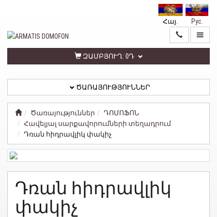
Հայ.
Рус.
ԳԼԽԱՎՈՐ
ԾԱՌԱՅՈՒԹՅՈՒՆՆԵՐ
ԶԱՄԲՅՈՒՂ:
0Դ
ԾԱՌԱՅՈՒԹՅՈՒՆՆԵՐ
ԱՆՁՆԱԿԱՆ
ԳՐԱՍԵՆՅԱԿ
Ծառայություններ
ԴՈՄՈՖՈՆ
Հավելյալ սարքավորումների տեղադրում
ՀԵՏԱԴԱՐՁ
Դռան հիդրավլիկ փակիչ
ԿԱՊ
ՏԵՂԵԿԱՏՎՈՒԹՅՈՒՆ
Դռան հիդրավլիկ
ԳԱՂՏՆԻՈՒԹՅԱՆ
ՔԱՂԱՔԱԿԱՆՈՒԹՅՈՒՆ
փակիչ